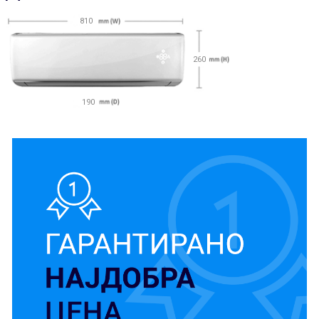
810
260
190