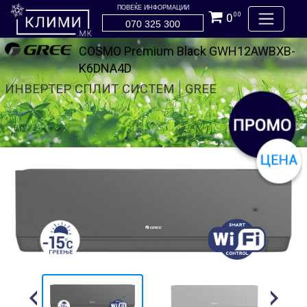
ПОВЕЌЕ ИНФОРМАЦИИ
0
00
070 325 300
COSMO Premium Black GWH12AWBXB-
K6DNA4D
ИНВЕРТЕР СПЛИТ СИСТЕМ
GREE
Previous
Next