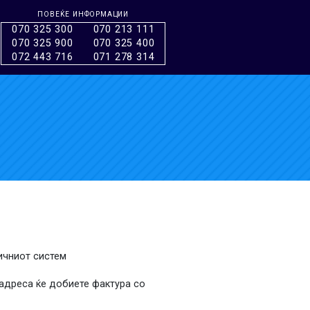
ПОВЕЌЕ ИНФОРМАЦИИ
070 325 300
070 213 111
070 325 900
070 325 400
072 443 716
071 278 314
тичниот систем
 адреса ќе добиете фактура со