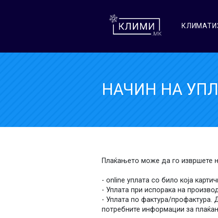
КЛИМАТИ
НАЧИН НА УПЛ
Плаќањето може да го извршете н
- online уплата со било која карт
- Уплата при испорака на произво
- Уплата по фактура/профактура. 
потребните информации за плаќа