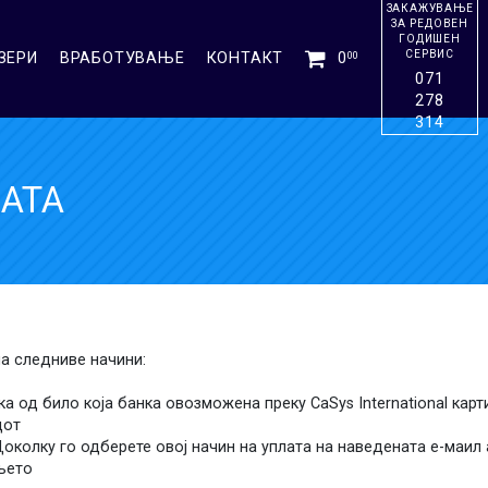
ЗАКАЖУВАЊЕ
ЗА РЕДОВЕН
ГОДИШЕН
СЕРВИС
ЗЕРИ
ВРАБОТУВАЊЕ
КОНТАКТ
0
00
071
278
314
АТА
а следниве начини:
ичка од било која банка овозможена преку CaSys International кар
дот
Доколку го одберете овој начин на уплата на наведената е-маил
њето