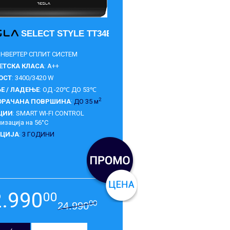
SELECT STYLE TT34EX82BM-1232IAW
 ИНВЕРТЕР СПЛИТ СИСТЕМ
ЕТСКА КЛАСА
: A++
ОСТ
: 3400/3420 W
Е / ЛАДЕЊЕ
: ОД -20℃ ДО 53℃
2
ОРАЧАНА ПОВРШИНА
:
ДО 35 м
ЦИИ
: SMART WI-FI CONTROL
изација на 56°C
НЦИЈА
:
3 ГОДИНИ
2.990
00
00
24.990