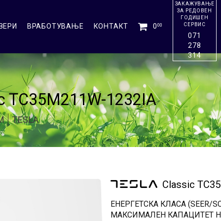
ЗАКАЖУВАЊЕ
ЗА РЕДОВЕН
ГОДИШЕН
СЕРВИС
ЗЕРИ
ВРАБОТУВАЊЕ
КОНТАКТ
0
00
071
278
314
ic TC35M211W-1232IA
М
TESLA
Classic TC3
ЕНЕРГЕТСКА КЛАСА (SEER/SC
МАКСИМАЛЕН КАПАЦИТЕТ Н