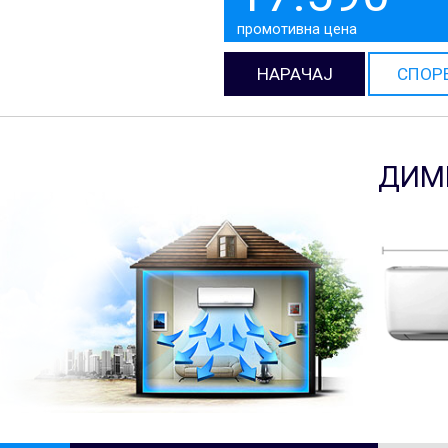
промотивна цена
НАРАЧАЈ
СПОР
ДИМ