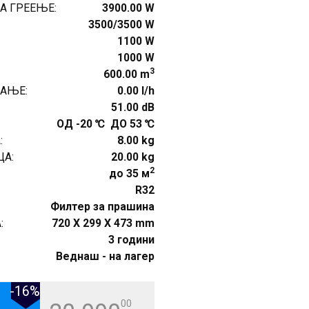
А ГРЕЕЊЕ:
3900.00 W
3500/3500 W
1100 W
1000 W
3
600.00 m
АЊЕ:
0.00 l/h
51.00 dB
ОД -20 ℃ ДО 53 ℃
:
8.00 kg
А:
20.00 kg
2
до 35 м
R32
Филтер за прашина
:
720 X 299 X 473 mm
3 години
Веднаш - на лагер
-16%
00