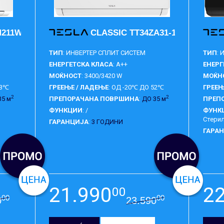
211W-1232IA
CLASSIC TT34ZA31-1232IA
ТИП
: ИНВЕРТЕР СПЛИТ СИСТЕМ
ТИП
:
ЕНЕРГЕТСКА КЛАСА
: A++
ЕНЕРГ
МОЌНОСТ
: 3400/3420 W
МОЌН
53℃
ГРЕЕЊЕ / ЛАДЕЊЕ
: ОД -20℃ ДО 52℃
ГРЕЕЊ
2
2
35 м
ПРЕПОРАЧАНА ПОВРШИНА
:
ДО 35 м
ПРЕП
ФУНКЦИИ
: /
ФУНК
Стерил
ГАРАНЦИЈА
:
3 ГОДИНИ
ГАРА
21.990
2
00
00
00
0
23.590