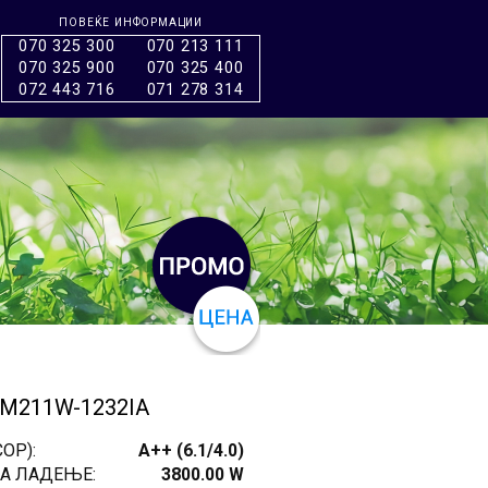
ПОВЕЌЕ ИНФОРМАЦИИ
070 325 300
070 213 111
070 325 900
070 325 400
072 443 716
071 278 314
5M211W-1232IA
OP):
A++ (6.1/4.0)
А ЛАДЕЊЕ:
3800.00 W