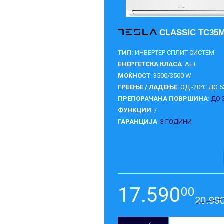
CLASSIC TC35M
ТИП
: ИНВЕРТЕР СПЛИТ СИСТЕМ
ЕНЕРГЕТСКА КЛАСА
: A++
МОЌНОСТ
: 3500/3500 W
ГРЕЕЊЕ / ЛАДЕЊЕ
: ОД -20℃ ДО 
ПРЕПОРАЧАНА ПОВРШИНА
:
ДО 
ФУНКЦИИ
: /
ГАРАНЦИЈА
:
3 ГОДИНИ
17.590
00
20.99