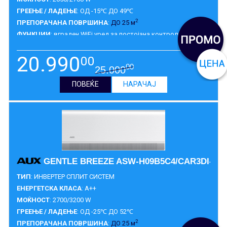
ГРЕЕЊЕ / ЛАДЕЊЕ
: ОД -15℃ ДО 49℃
2
ПРЕПОРАЧАНА ПОВРШИНА
:
ДО 25 м
ФУНКЦИИ
: вграден WiFi уред за постојана контрола I FEEL
опција со далечинско како термостат 5th generation функција
само чистење, со анти-бактериски стерилизиран модул на
20.990
00
работа
ГАРАНЦИЈА
:
5 ГОДИНИ
00
25.000
ПОВЕЌЕ
НАРАЧАЈ
GENTLE BREEZE ASW-H09B5C4/CAR3DI-C3
ТИП
: ИНВЕРТЕР СПЛИТ СИСТЕМ
ЕНЕРГЕТСКА КЛАСА
: A++
МОЌНОСТ
: 2700/3200 W
ГРЕЕЊЕ / ЛАДЕЊЕ
: ОД -25℃ ДО 52℃
2
ПРЕПОРАЧАНА ПОВРШИНА
:
ДО 25 м