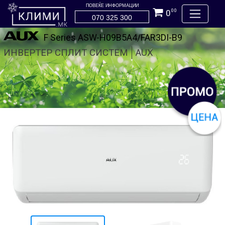
ПОВЕЌЕ ИНФОРМАЦИИ
0
00
070 325 300
F Series ASW-H09B5А4/FAR3DI-B9
ИНВЕРТЕР СПЛИТ СИСТЕМ
AUX