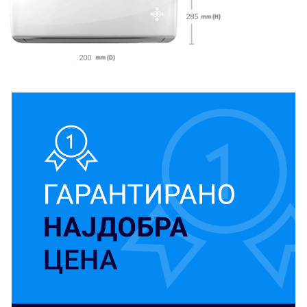
285
200