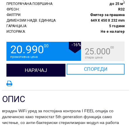
2
ПРЕПОРАЧАНА ПОВРШИНА:
до 25 м
ФРЕОН:
R32
ФИЛТРИ:
Филтер за прашина
ДИМЕНЗИИ НАДВ. ЕДИНИЦА:
649 X 450 X 232 mm
ГАРАНЦИЈА:
5 години
ИСПОРАКА:
Не е на лагер
-16%
20.990
00
00
25.000
промотивна цена
стара цена
СПОРЕДИ
НАРАЧАЈ
ОПИС
вграден WiFi уред за постојана контрола I FEEL опција со
далечинско како термостат 5th generation функција само
чистење, со анти-бактериски стерилизиран модул на работа