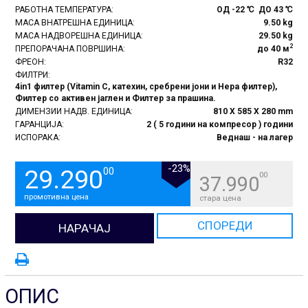
РАБОТНА ТЕМПЕРАТУРА:
ОД -22 ℃ ДО 43 ℃
МАСА ВНАТРЕШНА ЕДИНИЦА:
9.50 kg
МАСА НАДВОРЕШНА ЕДИНИЦА:
29.50 kg
2
ПРЕПОРАЧАНА ПОВРШИНА:
до 40 м
ФРЕОН:
R32
ФИЛТРИ:
4in1 филтер (Vitamin C, катехин, сребрени јони и Hepa филтер),
Филтер со активен јаглен и Филтер за прашина.
ДИМЕНЗИИ НАДВ. ЕДИНИЦА:
810 X 585 X 280 mm
ГАРАНЦИЈА:
2 ( 5 години на компресор ) години
ИСПОРАКА:
Веднаш - на лагер
-23%
29.290
00
00
37.990
промотивна цена
стара цена
СПОРЕДИ
НАРАЧАЈ
ОПИС