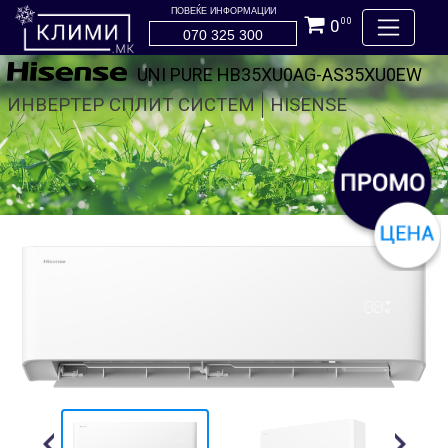
ПОВЕЌЕ ИНФОРМАЦИИ
0
00
070 325 300
UNI PURE HB35XU0AG-AS35XU0EW
ИНВЕРТЕР СПЛИТ СИСТЕМ
HISENSE