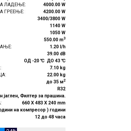
А ЛАДЕЊЕ:
4000.00 W
А ГРЕЕЊЕ:
4200.00 W
3400/3800 W
1140 W
1050 W
3
550.00 m
АЊЕ:
1.20 l/h
39.00 dB
ОД -20 ℃ ДО 43 ℃
:
7.10 kg
А:
22.00 kg
2
до 35 м
R32
н јаглен, Филтер за прашина.
:
660 X 483 X 240 mm
 години на компресор ) години
12 до 48 часа