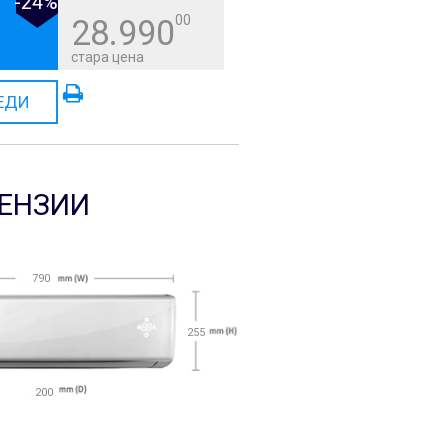
-24%
00
28.990
стара цена
ЕДИ
ЕНЗИИ
790
255
200