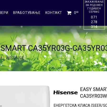
ЗАКАЖУВАЊЕ
ЗА РЕДОВЕН
ГОДИШЕН
СЕРВИС
ЗЕРИ
ВРАБОТУВАЊЕ
КОНТАКТ
0
00
071
278
314
 SMART CA35YR03G-CA35YR0
М
HISENSE
EASY SMAR
CA35YR03W
ЕНЕРГЕТСКА КЛАСА (SEER/SC