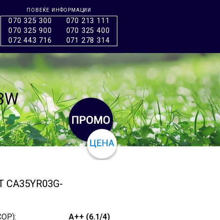
ПОВЕЌЕ ИНФОРМАЦИИ
070 325 300
070 213 111
070 325 900
070 325 400
072 443 716
071 278 314
3W
T CA35YR03G-
OP):
A++ (6.1/4)