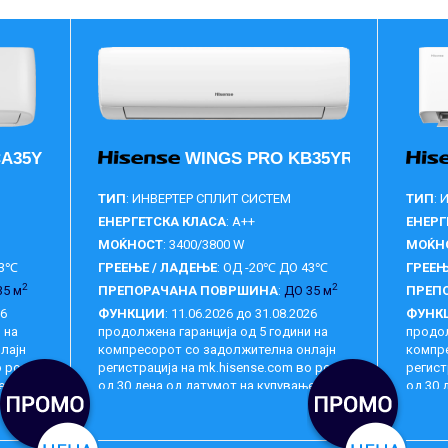
CA35YR03G-CA35YR03W
WINGS PRO KB35YR3EG-KB35
ТИП
: ИНВЕРТЕР СПЛИТ СИСТЕМ
ТИП
:
ЕНЕРГЕТСКА КЛАСА
: A++
ЕНЕРГ
МОЌНОСТ
: 3400/3800 W
МОЌН
43℃
ГРЕЕЊЕ / ЛАДЕЊЕ
: ОД -20℃ ДО 43℃
ГРЕЕЊ
2
2
35 м
ПРЕПОРАЧАНА ПОВРШИНА
:
ДО 35 м
ПРЕП
26
ФУНКЦИИ
: 11.06.2026 до 31.08.2026
ФУНК
 на
продолжена гаранција од 5 години на
продол
лајн
компресорот со задолжителна онлајн
компр
о рок
регистрација на mk.hisense.com во рок
регист
е 360
од 30 дена од датумот на купување 360
од 30 
ресор )
ГАРАНЦИЈА
:
2 ( 5 години на компресор )
ГАРА
C fan
Full DC inverter (DC compressor +2 DC fan
Ноќен 
ГОДИНИ
ГОДИ
ко
motors) HI-NANO генератор, Паметна
само-д
леј
гласовна контрола со Alexa, 4Д
автом