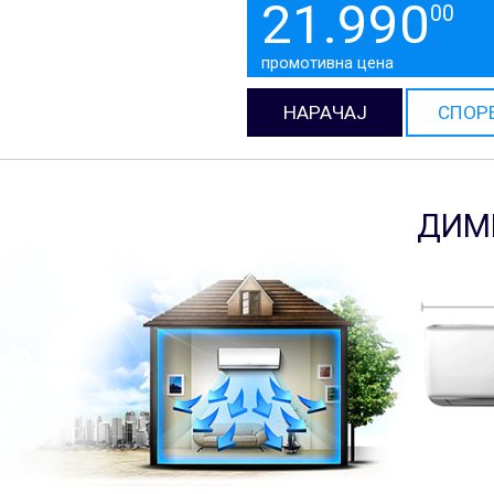
21.990
00
промотивна цена
НАРАЧАЈ
СПОР
ДИМ