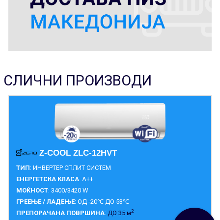
СЛИЧНИ ПРОИЗВОДИ
Z-COOL ZLC-12HVT
ТИП
: ИНВЕРТЕР СПЛИТ СИСТЕМ
ЕНЕРГЕТСКА КЛАСА
: A++
МОЌНОСТ
: 3400/3420 W
ГРЕЕЊЕ / ЛАДЕЊЕ
: ОД -20℃ ДО 53℃
2
ПРЕПОРАЧАНА ПОВРШИНА
:
ДО 35 м