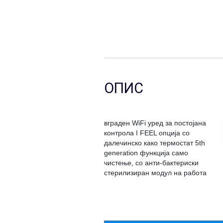
ОПИС
вграден WiFi уред за постојана
контрола I FEEL опција со
далечинско како термостат 5th
generation функција само
чистење, со анти-бактериски
стерилизиран модул на работа