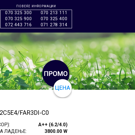
ПОВЕЌЕ ИНФОРМАЦИИ
070 325 300
070 213 111
070 325 900
070 325 400
072 443 716
071 278 314
12C5E4/FAR3DI-C0
OP):
A++ (6.2/4.0)
А ЛАДЕЊЕ:
3800.00 W