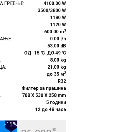
А ГРЕЕЊЕ:
4100.00 W
3500/3800 W
1180 W
1120 W
3
600.00 m
АЊЕ:
0.00 l/h
53.00 dB
ОД -15 ℃ ДО 49 ℃
:
8.00 kg
А:
21.00 kg
2
до 35 м
R32
Филтер за прашина
:
708 X 530 X 258 mm
5 години
12 до 48 часа
-15%
00