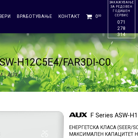
ЗАКАЖУВАЊЕ
ЗА РЕДОВЕН
ГОДИШЕН
СЕРВИС
ЗЕРИ
ВРАБОТУВАЊЕ
КОНТАКТ
0
00
071
278
314
 ASW-H12C5E4/FAR3DI-C0
М
AUX
F Series ASW-H
ЕНЕРГЕТСКА КЛАСА (SEER/SC
МАКСИМАЛЕН КАПАЦИТЕТ Н