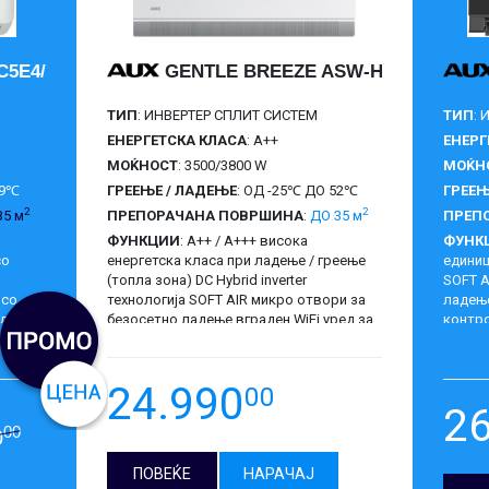
C5E4/FAR3DI-C0
GENTLE BREEZE ASW-H12C5A4/CAR
ТИП
: ИНВЕРТЕР СПЛИТ СИСТЕМ
ТИП
:
ЕНЕРГЕТСКА КЛАСА
: A++
ЕНЕРГ
МОЌНОСТ
: 3500/3800 W
МОЌН
49℃
ГРЕЕЊЕ / ЛАДЕЊЕ
: ОД -25℃ ДО 52℃
ГРЕЕЊ
2
2
35 м
ПРЕПОРАЧАНА ПОВРШИНА
:
ДО 35 м
ПРЕП
ФУНКЦИИ
: A++ / A+++ висока
ФУНК
со
енергетска класа при ладење / греење
единиц
(топла зона) DC Hybrid inverter
SOFT A
 со
технологија SOFT AIR микро отвори за
ладење
дул на
безосетно ладење вграден WiFi уред за
контро
ГАРАНЦИЈА
: 5 ГОДИНИ
ГАРА
постојана контрола I FEEL опција со
како т
далечинско како термостат, VOICE
када н
Control, 4D Wind, UVC дезинфекција греач
мрзне
24.990
00
во када на надворешната единица
2
против мрзнење опсег на работа
00
0
ладење – надворешна температура од
15 ÷ 52oC опсег на работа греење –
ПОВЕЌЕ
НАРАЧАЈ
надворешна температура од -25 ÷ 24oC