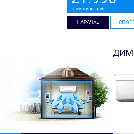
промотивна цена
НАРАЧАЈ
СПОР
ДИМ